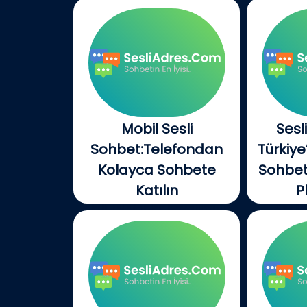
Mobil Sesli
Sesl
Sohbet:Telefondan
Türkiye
Kolayca Sohbete
Sohbet
Katılın
P
Akıllı telefonlar hayatımızın
Sesli
merkezine oturdu....
yılı