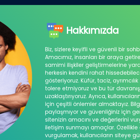
Hakkımızda
Biz, sizlere keyifli ve güvenli bir s
Amacımız, insanları bir araya getir
samimi ilişkiler geliştirmelerine ya
herkesin kendini rahat hissedebil
gösteriyoruz. Küfür, taciz, ayrımcılık
tolere etmiyoruz ve bu tür davranı
uzaklaştırıyoruz. Ayrıca, kullanıcılar
için çeşitli önlemler almaktayız. Bilg
paylaşmıyor ve güvenliğiniz için ger
sitenizin amacını ve değerlerini vu
iletişim sunmayı amaçlar. Özellikle 
vurgulamak, kullanıcıların siteye g