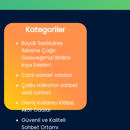
Kategoriler
Büyük SesliAdres
Ailesine Çağrı:
Geleceğimizi Birlikte
İnşa Edelim!
Canlı sohbet odaları
Çoklu mikrofon sohbet
sesli sohbet
Geniş Kullanıcı Kitlesi,
Aktif Odalar
Güvenli ve Kaliteli
Sohbet Ortamı