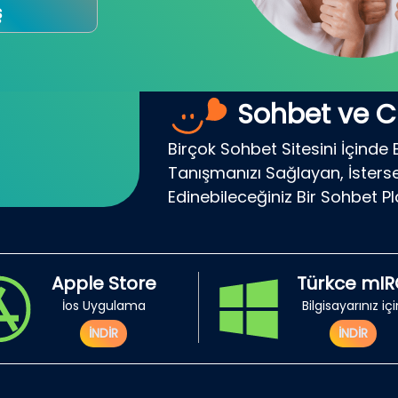
ş
Sohbet ve C
Birçok Sohbet Sitesini İçinde 
Tanışmanızı Sağlayan, İsterse
Edinebileceğiniz Bir Sohbet P
Apple Store
Türkce mI
İos Uygulama
Bilgisayarınız iç
İNDİR
İNDİR