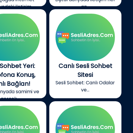
ndaki iletişim...
an...
 Sohbet Yeri:
Canlı Sesli Sohbet
ofona Konuş,
Sitesi
Sesli Sohbet: Canlı Odalar
lı Bağlan!
ve...
dünyada samimi ve
gerçek...