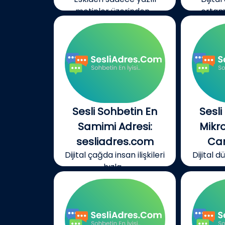
metinler üzerinden...
ortamı
Sesli Sohbetin En
Sesli
Samimi Adresi:
Mikr
sesliadres.com
Can
Dijital çağda insan ilişkileri
Dijital 
hızla...