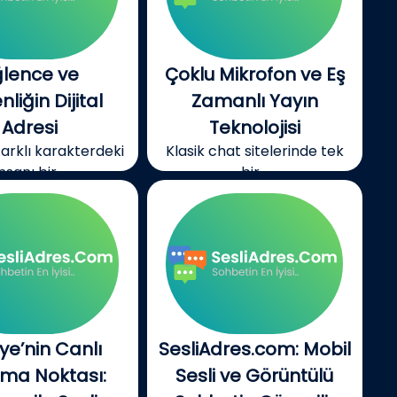
ğlence ve
Çoklu Mikrofon ve Eş
liğin Dijital
Zamanlı Yayın
Adresi
Teknolojisi
farklı karakterdeki
Klasik chat sitelerinde tek
insanı bir...
bir...
iye’nin Canlı
SesliAdres.com: Mobil
şma Noktası:
Sesli ve Görüntülü