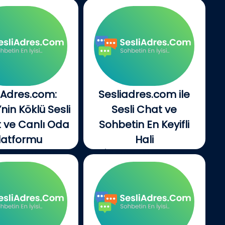
iAdres.com:
Sesliadres.com ile
’nin Köklü Sesli
Sesli Chat ve
 ve Canlı Oda
Sohbetin En Keyifli
latformu
Hali
Adres.com, 2001
İnternet dünyasında
ndan bu yana...
insanlarla iletişim
kurmanın...