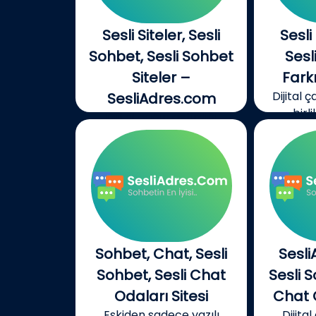
Sesli Siteler, Sesli
Sesli
Sohbet, Sesli Sohbet
Ses
Siteler –
Fark
Dijital 
SesliAdres.com
birli
Dijital çağın getirdiği
yeniliklerle birlikte,...
Sohbet, Chat, Sesli
Sesl
Sohbet, Sesli Chat
Sesli 
Odaları Sitesi
Chat O
Eskiden sadece yazılı
Dijita