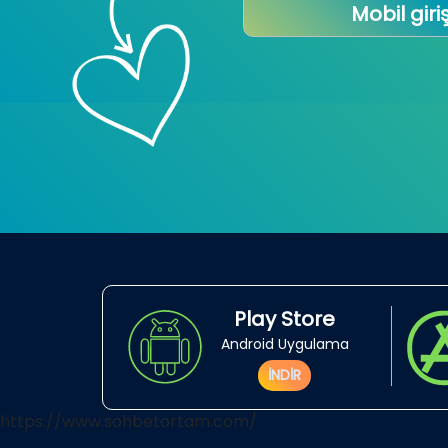
Mobil giri
Play Store
Android Uygulama
İNDİR
https://www.sohbetortam.com/