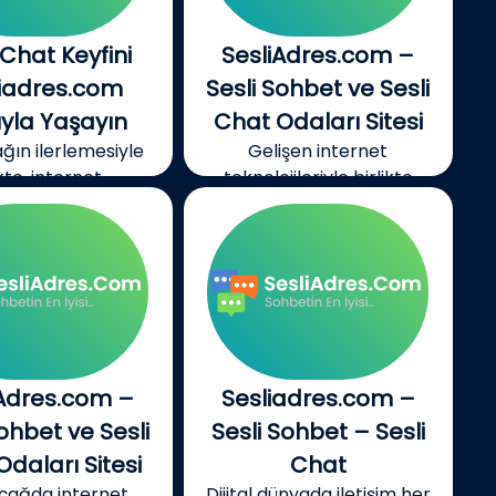
 Chat Keyfini
SesliAdres.com –
liadres.com
Sesli Sohbet ve Sesli
ıyla Yaşayın
Chat Odaları Sitesi
çağın ilerlemesiyle
Gelişen internet
kte, internet...
teknolojileriyle birlikte
dijital...
iAdres.com –
Sesliadres.com –
Sohbet ve Sesli
Sesli Sohbet – Sesli
daları Sitesi
Chat
l çağda internet
Dijital dünyada iletişim her