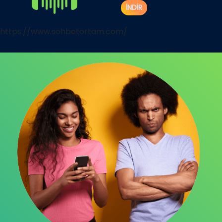
İNDİR
https://www.sohbetortam.com/