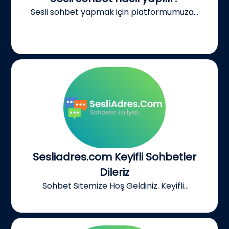
Sesli sohbet yapmak için platformumuza...
Sesliadres.com Keyifli Sohbetler
Dileriz
Sohbet Sitemize Hoş Geldiniz. Keyifli...