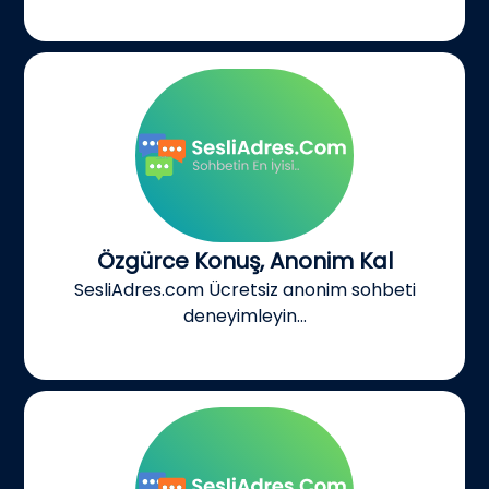
Özgürce Konuş, Anonim Kal
SesliAdres.com Ücretsiz anonim sohbeti
deneyimleyin...