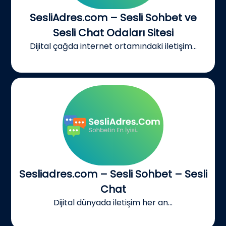
SesliAdres.com – Sesli Sohbet ve
Sesli Chat Odaları Sitesi
Dijital çağda internet ortamındaki iletişim...
Sesliadres.com – Sesli Sohbet – Sesli
Chat
Dijital dünyada iletişim her an...