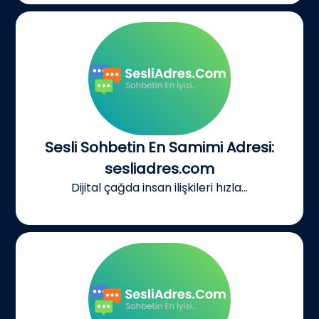
Sesli Sohbetin En Samimi Adresi:
sesliadres.com
Dijital çağda insan ilişkileri hızla...