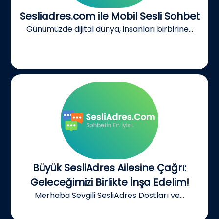
Sesliadres.com ile Mobil Sesli Sohbet
Günümüzde dijital dünya, insanları birbirine...
Büyük SesliAdres Ailesine Çağrı:
Geleceğimizi Birlikte İnşa Edelim!
Merhaba Sevgili SesliAdres Dostları ve...