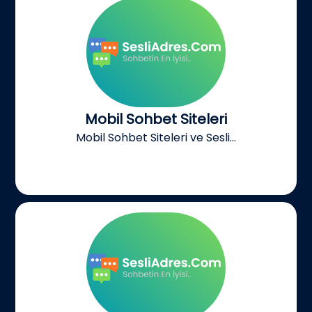
Mobil Sohbet Siteleri
Mobil Sohbet Siteleri ve Sesli...