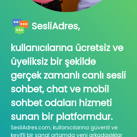
SesliAdres,
kullanıcılarına ücretsiz ve
üyeliksiz bir şekilde
gerçek zamanlı canlı sesli
sohbet, chat ve mobil
sohbet odaları hizmeti
sunan bir platformdur.
SesliAdres.com, kullanıcılarına güvenli ve
keyifli bir sanal ortamda yeni arkadaşlıklar