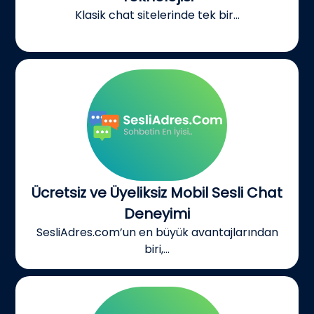
Klasik chat sitelerinde tek bir...
Ücretsiz ve Üyeliksiz Mobil Sesli Chat
Deneyimi
SesliAdres.com’un en büyük avantajlarından
biri,...