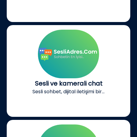
Sesli ve kamerali chat
Sesli sohbet, dijital iletişimi bir...