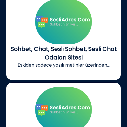
Sohbet, Chat, Sesli Sohbet, Sesli Chat
Odaları Sitesi
Eskiden sadece yazılı metinler üzerinden...