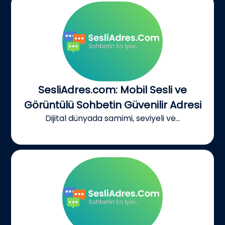
SesliAdres.com: Mobil Sesli ve
Görüntülü Sohbetin Güvenilir Adresi
Dijital dünyada samimi, seviyeli ve...