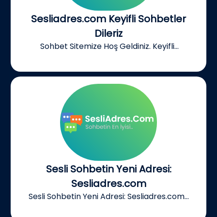
Sesliadres.com Keyifli Sohbetler
Dileriz
Sohbet Sitemize Hoş Geldiniz. Keyifli...
Sesli Sohbetin Yeni Adresi:
Sesliadres.com
Sesli Sohbetin Yeni Adresi: Sesliadres.com...