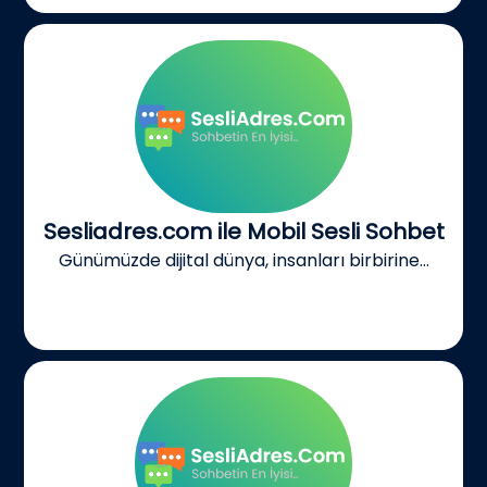
Sesliadres.com ile Mobil Sesli Sohbet
Günümüzde dijital dünya, insanları birbirine...