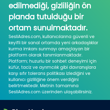
edilmediği, gizliliğin ön
planda tutulduğu bir
ortam sunulmaktadır.
SesliAdres.com, kullanıcılarına güvenli ve
keyifli bir sanal ortamda yeni arkadaşlıklar
kurma imkanı sunmayı amaçlayan bir
platform olarak tanımlanmaktadır.
Platform; huzurlu bir sohbet deneyimi için
küfür, taciz ve ayrımcılık gibi davranışlara
karşı sıfır tolerans politikası izlediğini ve
kullanıcı gizliliğine önem verdiğini
belirtmektedir. Metnin tamamına
SesliAdres.com üzerinden ulaşabilirsiniz.