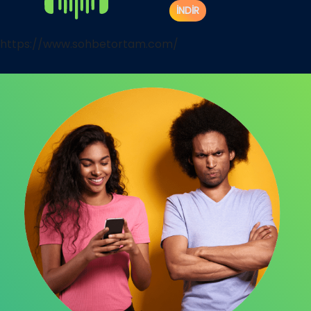
İNDİR
https://www.sohbetortam.com/