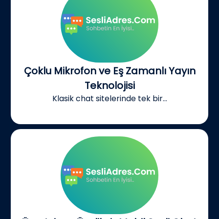
Çoklu Mikrofon ve Eş Zamanlı Yayın
Teknolojisi
Klasik chat sitelerinde tek bir...