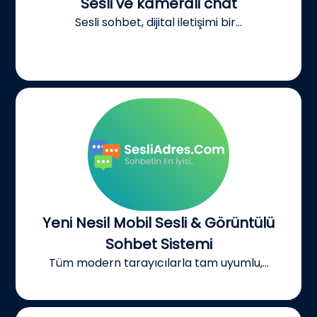
Sesli ve kamerali chat
Sesli sohbet, dijital iletişimi bir...
Yeni Nesil Mobil Sesli & Görüntülü
Sohbet Sistemi
Tüm modern tarayıcılarla tam uyumlu,...