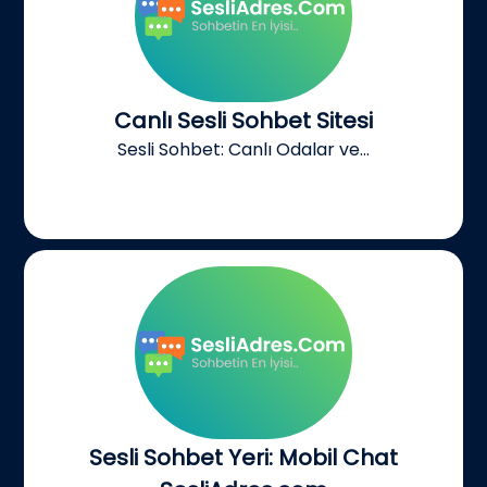
Canlı Sesli Sohbet Sitesi
Sesli Sohbet: Canlı Odalar ve...
Sesli Sohbet Yeri: Mobil Chat