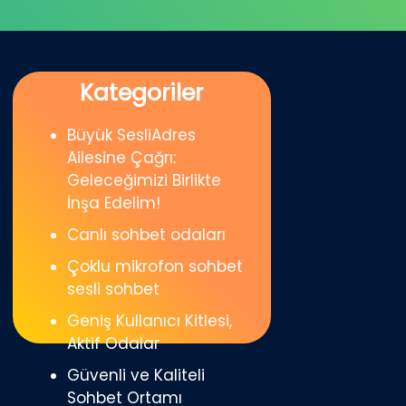
Kategoriler
Büyük SesliAdres
Ailesine Çağrı:
Geleceğimizi Birlikte
İnşa Edelim!
Canlı sohbet odaları
Çoklu mikrofon sohbet
sesli sohbet
Geniş Kullanıcı Kitlesi,
Aktif Odalar
Güvenli ve Kaliteli
Sohbet Ortamı