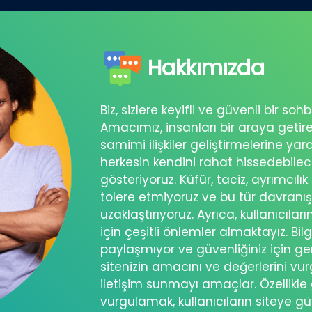
Hakkımızda
Biz, sizlere keyifli ve güvenli bir s
Amacımız, insanları bir araya getir
samimi ilişkiler geliştirmelerine ya
herkesin kendini rahat hissedebil
gösteriyoruz. Küfür, taciz, ayrımcılık
tolere etmiyoruz ve bu tür davranı
uzaklaştırıyoruz. Ayrıca, kullanıcılar
için çeşitli önlemler almaktayız. Bilg
paylaşmıyor ve güvenliğiniz için ger
sitenizin amacını ve değerlerini vu
iletişim sunmayı amaçlar. Özellikle 
vurgulamak, kullanıcıların siteye g