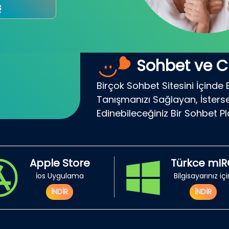
ş
Sohbet ve C
Birçok Sohbet Sitesini İçinde 
Tanışmanızı Sağlayan, İsterse
Edinebileceğiniz Bir Sohbet P
Apple Store
Türkce mI
İos Uygulama
Bilgisayarınız iç
İNDİR
İNDİR