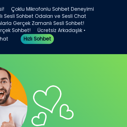
i!
Çoklu Mikrofonlu Sohbet Deneyimi
ı Sesli Sohbet Odaları ve Sesli Chat
larla Gerçek Zamanlı Sesli Sohbet!
erçek Sohbet!
Ücretsiz Arkadaşlık •
Chat
Hızlı Sohbet