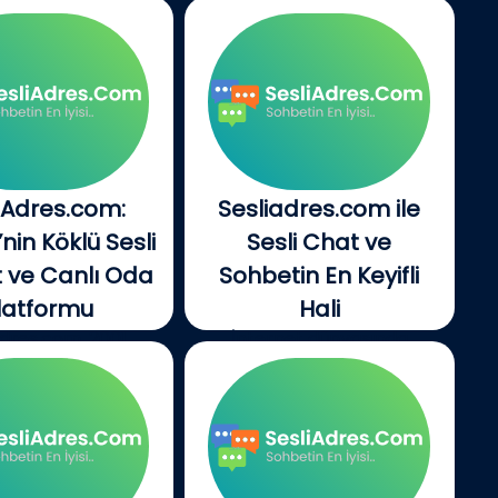
iAdres.com:
Sesliadres.com ile
’nin Köklü Sesli
Sesli Chat ve
 ve Canlı Oda
Sohbetin En Keyifli
latformu
Hali
Adres.com, 2001
İnternet dünyasında
ndan bu yana...
insanlarla iletişim
kurmanın...