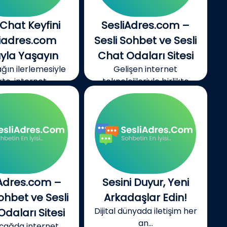
 Chat Keyfini
SesliAdres.com –
liadres.com
Sesli Sohbet ve Sesli
ıyla Yaşayın
Chat Odaları Sitesi
çağın ilerlemesiyle
Gelişen internet
kte, internet...
teknolojileriyle birlikte
dijital...
iAdres.com –
Sesini Duyur, Yeni
Sohbet ve Sesli
Arkadaşlar Edin!
Dijital dünyada iletişim her
daları Sitesi
an...
l çağda internet