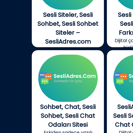
Sesli Siteler, Sesli
Sesli
Sohbet, Sesli Sohbet
Ses
Siteler –
Fark
Dijital 
SesliAdres.com
birli
Dijital çağın getirdiği
yeniliklerle birlikte,...
Sohbet, Chat, Sesli
Sesl
Sohbet, Sesli Chat
Sesli 
Odaları Sitesi
Chat O
Eskiden sadece yazılı
Dijita