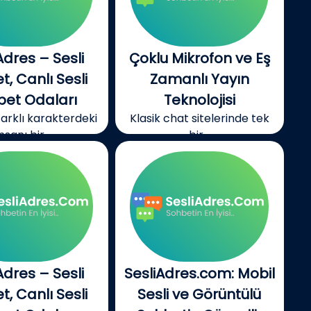
konuşun!
Sesli Sohbet: Canlı Odalar
ve...
Adres – Sesli
Çoklu Mikrofon ve Eş
, Canlı Sesli
Zamanlı Yayın
bet Odaları
Teknolojisi
farklı karakterdeki
Klasik chat sitelerinde tek
insanı bir...
bir...
Adres – Sesli
SesliAdres.com: Mobil
, Canlı Sesli
Sesli ve Görüntülü