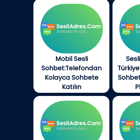
Mobil Sesli
Sesl
Sohbet:Telefondan
Türkiye
Kolayca Sohbete
Sohbet
Katılın
P
Akıllı telefonlar hayatımızın
Sesli
merkezine oturdu....
yılı