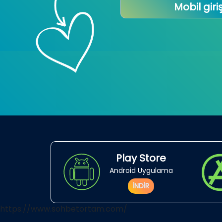
Mobil giri
Play Store
Android Uygulama
İNDİR
https://www.sohbetortam.com/