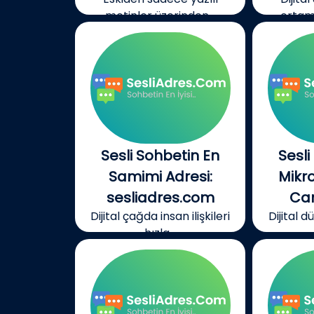
metinler üzerinden...
ortamı
Sesli Sohbetin En
Sesli
Samimi Adresi:
Mikr
sesliadres.com
Can
Dijital çağda insan ilişkileri
Dijital 
hızla...