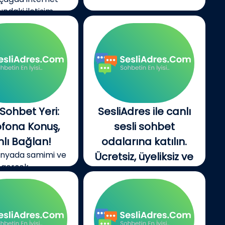
ndaki iletişim...
 Sohbet Yeri:
SesliAdres ile canlı
ofona Konuş,
sesli sohbet
lı Bağlan!
odalarına katılın.
dünyada samimi ve
Ücretsiz, üyeliksiz ve
gerçek...
kesintisiz mobil sesli
chat deneyimiyle
yeni insanlarla
tanışın ve hemen