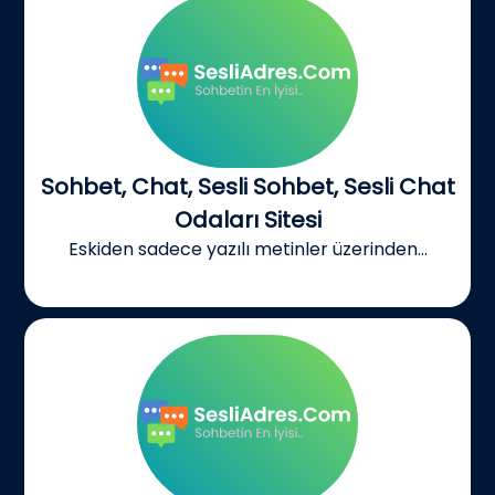
Sohbet, Chat, Sesli Sohbet, Sesli Chat
Odaları Sitesi
Eskiden sadece yazılı metinler üzerinden...