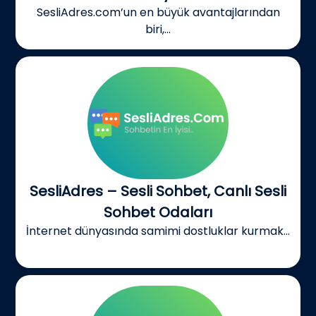
SesliAdres.com’un en büyük avantajlarından
biri,...
SesliAdres – Sesli Sohbet, Canlı Sesli
Sohbet Odaları
İnternet dünyasında samimi dostluklar kurmak...