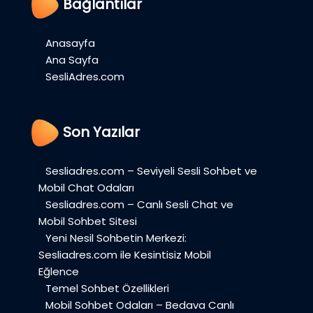
Bağlantılar
Anasayfa
Ana Sayfa
SesliAdres.com
Son Yazılar
Sesliadres.com – Seviyeli Sesli Sohbet ve
Mobil Chat Odaları
Sesliadres.com – Canlı Sesli Chat ve
Mobil Sohbet Sitesi
Yeni Nesil Sohbetin Merkezi:
Sesliadres.com ile Kesintisiz Mobil
Eğlence
Temel Sohbet Özellikleri
Mobil Sohbet Odaları – Bedava Canlı