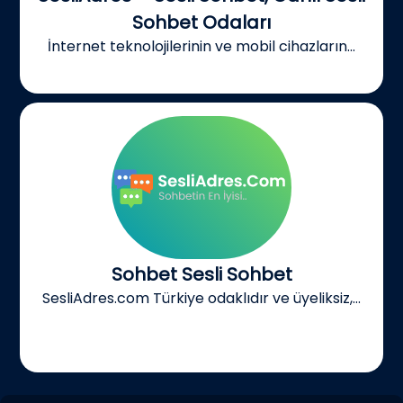
Sohbet Odaları
İnternet teknolojilerinin ve mobil cihazların...
Sohbet Sesli Sohbet
SesliAdres.com Türkiye odaklıdır ve üyeliksiz,...