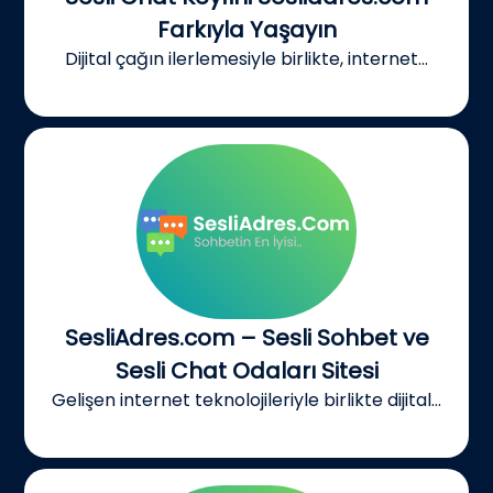
Farkıyla Yaşayın
Dijital çağın ilerlemesiyle birlikte, internet...
SesliAdres.com – Sesli Sohbet ve
Sesli Chat Odaları Sitesi
Gelişen internet teknolojileriyle birlikte dijital...